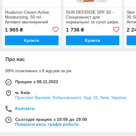
Hualuron Cream Active
SUN DEFENSE SPF 50 -
Skin
Moisturizing, 50 ml -
Сонцезахист для
30 S
Активно зволожуючий
нормальної та сухої шкіри,
Анти
гіалуроновий крем
60 ml
крем
1 965
1 736
2 2
₴
₴
сон
Купити
Купити
Про нас
88% позитивних з 8 відгуків за рік
Працює з 08.11.2022
м. Київ
Проспект Валерія Лобановського, буд. 31, Київ, Україна
Контакти
Сьогодні працює з 10:00 до 19:00
Показати весь графік роботи