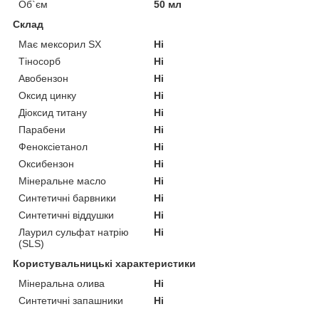
Об`єм
50 мл
Склад
Має мексорил SX
Ні
Тіносорб
Ні
Авобензон
Ні
Оксид цинку
Ні
Діоксид титану
Ні
Парабени
Ні
Феноксіетанол
Ні
Оксибензон
Ні
Мінеральне масло
Ні
Синтетичні барвники
Ні
Синтетичні віддушки
Ні
Лаурил сульфат натрію
Ні
(SLS)
Користувальницькі характеристики
Мінеральна олива
Ні
Синтетичні запашники
Ні