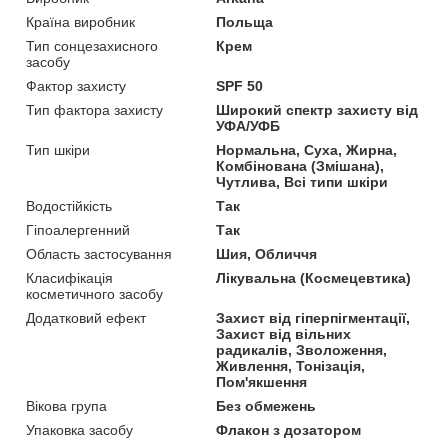
Країна виробник
Польща
Тип сонцезахисного
Крем
засобу
Фактор захисту
SPF 50
Тип фактора захисту
Широкий спектр захисту від
УФА/УФБ
Тип шкіри
Нормальна, Суха, Жирна,
Комбінована (Змішана),
Чутлива, Всі типи шкіри
Водостійкість
Так
Гіпоалергенний
Так
Область застосування
Шия, Обличчя
Класифікація
Лікувальна (Космецевтика)
косметичного засобу
Додатковий ефект
Захист від гіперпігментації,
Захист від вільних
радикалів, Зволоження,
Живлення, Тонізація,
Пом'якшення
Вікова група
Без обмежень
Упаковка засобу
Флакон з дозатором