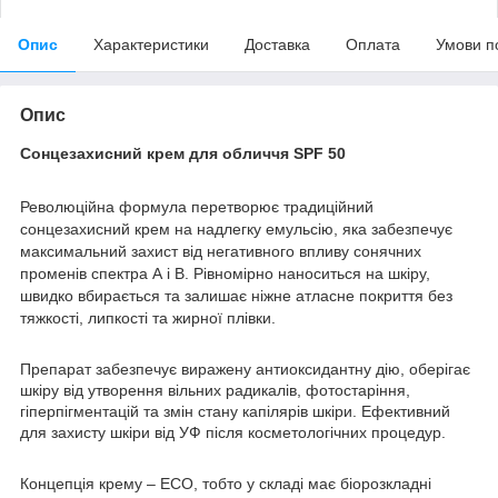
Опис
Характеристики
Доставка
Оплата
Умови п
Опис
Сонцезахисний крем для обличчя SPF 50
Революційна формула перетворює традиційний
сонцезахисний крем на надлегку емульсію, яка забезпечує
максимальний захист від негативного впливу сонячних
променів спектра А і В. Рівномірно наноситься на шкіру,
швидко вбирається та залишає ніжне атласне покриття без
тяжкості, липкості та жирної плівки.
Препарат забезпечує виражену антиоксидантну дію, оберігає
шкіру від утворення вільних радикалів, фотостаріння,
гіперпігментацій та змін стану капілярів шкіри. Ефективний
для захисту шкіри від УФ після косметологічних процедур.
Концепція крему – ECO, тобто у складі має біорозкладні