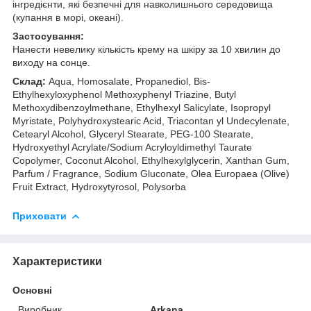
інгредієнти, які безпечні для навколишнього середовища
(купання в морі, океані).
Застосування:
Нанести невелику кількість крему на шкіру за 10 хвилин до
виходу на сонце.
Склад:
Aqua, Homosalate, Propanediol, Bis-
Ethylhexyloxyphenol Methoxyphenyl Triazine, Butyl
Methoxydibenzoylmethane, Ethylhexyl Salicylate, Isopropyl
Myristate, Polyhydroxystearic Acid, Triacontan yl Undecylenate,
Cetearyl Alcohol, Glyceryl Stearate, PEG-100 Stearate,
Hydroxyethyl Acrylate/Sodium Acryloyldimethyl Taurate
Copolymer, Coconut Alcohol, Ethylhexylglycerin, Xanthan Gum,
Parfum / Fragrance, Sodium Gluconate, Olea Europaea (Olive)
Fruit Extract, Hydroxytyrosol, Polysorba
Приховати
Характеристики
Основні
Виробник
Arkana