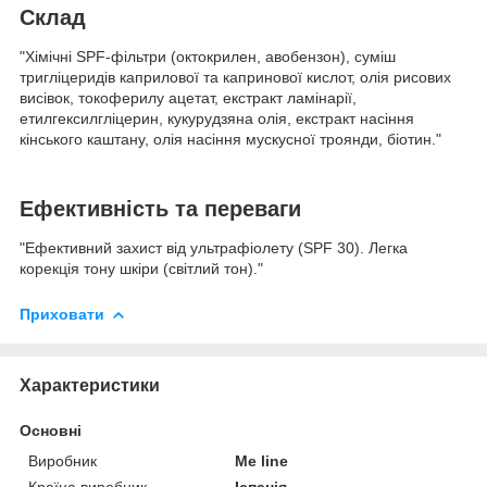
Cклад
"Хімічні SPF-фільтри (октокрилен, авобензон), суміш
тригліцеридів каприлової та капринової кислот, олія рисових
висівок, токоферилу ацетат, екстракт ламінарії,
етилгексилгліцерин, кукурудзяна олія, екстракт насіння
кінського каштану, олія насіння мускусної троянди, біотин."
Ефективність та переваги
"Ефективний захист від ультрафіолету (SPF 30). Легка
корекція тону шкіри (світлий тон)."
Приховати
Характеристики
Основні
Виробник
Me line
Країна виробник
Іспанія