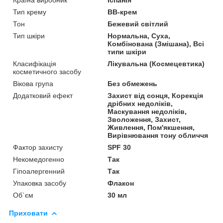
Тип крему
BB-крем
Тон
Бежевий світлий
Тип шкіри
Нормальна, Суха,
Комбінована (Змішана), Всі
типи шкіри
Класифікація
Лікувальна (Космецевтика)
косметичного засобу
Вікова група
Без обмежень
Додатковий ефект
Захист від сонця, Корекція
дрібних недоліків,
Маскування недоліків,
Зволоження, Захист,
Живлення, Пом'якшення,
Вирівнювання тону обличчя
Фактор захисту
SPF 30
Некомедогенно
Так
Гіпоалергенний
Так
Упаковка засобу
Флакон
Об`єм
30 мл
Приховати