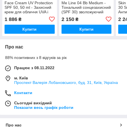
Face Cream UV Protection
Me Line 04 Bb Medium -
Skin
SPF 50, 50 ml - Захисний
Тональний сонцезахисний
30 S
крем для обличчя UVA і
(SPF 30) зволожуючий
Анти
UVB SPF 50
крем
крем
1 886
2 150
2 2
₴
₴
сон
Купити
Купити
Про нас
88% позитивних з 8 відгуків за рік
Працює з 08.11.2022
м. Київ
Проспект Валерія Лобановського, буд. 31, Київ, Україна
Контакти
Сьогодні вихідний
Показати весь графік роботи
Про нас