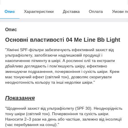
Опис
Характеристики
Доставка
Оплата
Умови п
Опис
Основні властивості 04 Me Line Bb Light
"Хімічні SPF-фільтри забезпечують ефективний захист від
ультрафіолету, запобігаючи надлишковій продукції і
накопиченню пігменту в шкірі. А рослинні олії та екстракти
дбайливо доглядають і пом’якшують шкіру, ефективно
зменшуючи подразнення, почервоніння і сухість шкіри. Крем
має тонуючий ефект (світлий тон), дозволяє скоригувати
неоднотонність кольору та інші недоліки шкіри."
Показання
"Щоденний захист від ультрафіолету (SPF 30). Неоднорідність
тону шкіри (світлий тон). Почервоніння та сухість шкіри.
Наносити 2–3 рази на день або частіше, залежно від інсоляції
(час перебування на сонці)."