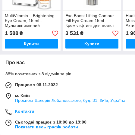
MultiVitamin – Brightening
Exo Boost Lifting Contour
Hual
Eye Cream, 15 ml -
Fill Eye Cream 15ml -
Moist
Мультивітамінний
Крем-ліфтинг для повік і
Акти
освітлюючий крем для
під очима – екзосомний
гіал
1 588
3 531
1 9
₴
₴
очей
стимулятор
Купити
Купити
Про нас
88% позитивних з 8 відгуків за рік
Працює з 08.11.2022
м. Київ
Проспект Валерія Лобановського, буд. 31, Київ, Україна
Контакти
Сьогодні працює з 10:00 до 19:00
Показати весь графік роботи