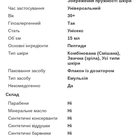
Збереження пружності шкіри
Час застосування
Універсальний
Вік
30+
Гіпоалергенний
Так
Стать
Унісекс
Об`єм
15 мл
Основні інгредієнти
Пептиди
Тип шкіри
Комбінована (Смішана),
Звична (зріла), Усі типи
шкіри
Паковання засобу
Флакон із дозатором
Тип засобу
Емульсія
Некомедогенно
Да
Склад
Парабени
Ні
Мінеральне масло
Ні
Синтетичні консерванти
Ні
Синтетичні віддушки
Ні
Синтетичні барвники
Ні