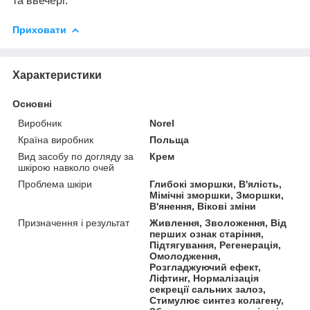
та ввечері.
Приховати
Характеристики
Основні
Виробник
Norel
Країна виробник
Польща
Вид засобу по догляду за
Крем
шкірою навколо очей
Проблема шкіри
Глибокі зморшки, В'ялість,
Мімічні зморшки, Зморшки,
В'янення, Вікові зміни
Призначення і результат
Живлення, Зволоження, Від
перших ознак старіння,
Підтягування, Регенерація,
Омолодження,
Розгладжуючий ефект,
Ліфтинг, Нормалізація
секреції сальних залоз,
Стимулює синтез колагену,