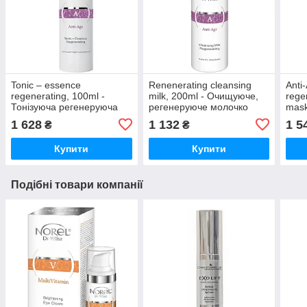
Tonic – essence
Renenerating cleansing
Anti
regenerating, 100ml -
milk, 200ml - Очищуюче,
rege
Тонізуюча регенеруюча
регенеруюче молочко
mask
есенція
зріл
1 628
1 132
1 5
₴
₴
з бі
Купити
Купити
Подібні товари компанії