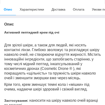
Опис
Характеристики
Доставка
Оплата
Умови п
Опис
Активний пептидний крем під очі
Для зрілої шкіри, а також для людей, які носять
контактні лінзи. Глибоко зволожує та розгладжує шкіру
навколо очей, не створюючи відчуття жирності. Містить
інноваційні інгредієнти, що запобігають старінню, у
тому числі мідний пептид, інкапсульований у
косметичних дронах (Cosmetic Drone ® ), які
покращують «щільність» та пружність шкіри навколо
очей і зменшити зморшки вже через місяць.
Крім того, крем зменшує темні кола і «мішки» під
очима, надаючи шкірі здоровий і свіжий вигляд.
наносити на шкіру навколо очей вранці
Застосування: