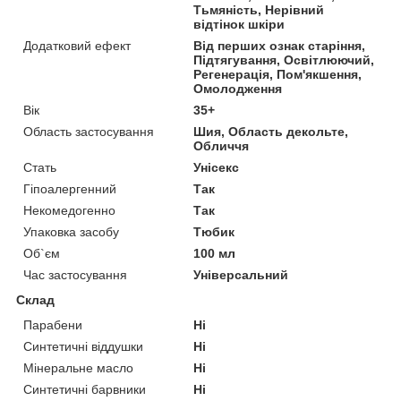
Тьмяність, Нерівний
відтінок шкіри
Додатковий ефект
Від перших ознак старіння,
Підтягування, Освітлюючий,
Регенерація, Пом'якшення,
Омолодження
Вік
35+
Область застосування
Шия, Область декольте,
Обличчя
Стать
Унісекс
Гіпоалергенний
Так
Некомедогенно
Так
Упаковка засобу
Тюбик
Об`єм
100 мл
Час застосування
Універсальний
Склад
Парабени
Ні
Синтетичні віддушки
Ні
Мінеральне масло
Ні
Синтетичні барвники
Ні