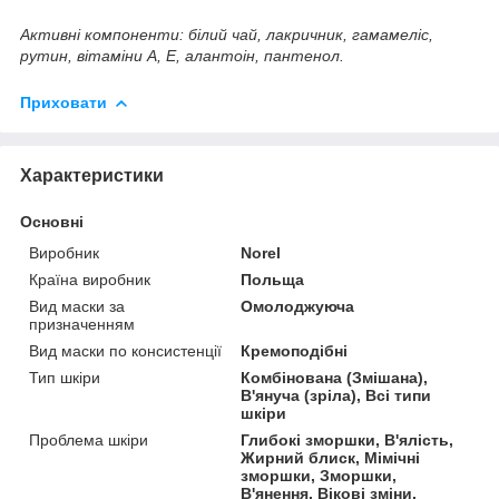
Активні компоненти:
білий чай, лакричник, гамамеліс,
рутин, вітаміни A, E, алантоін, пантенол.
Приховати
Характеристики
Основні
Виробник
Norel
Країна виробник
Польща
Вид маски за
Омолоджуюча
призначенням
Вид маски по консистенції
Кремоподібні
Тип шкіри
Комбінована (Змішана),
В'януча (зріла), Всі типи
шкіри
Проблема шкіри
Глибокі зморшки, В'ялість,
Жирний блиск, Мімічні
зморшки, Зморшки,
В'янення, Вікові зміни,