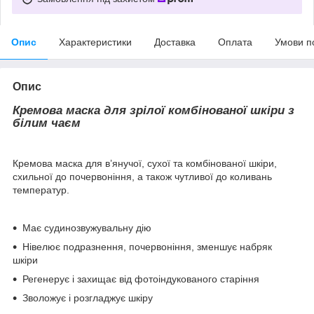
Опис
Характеристики
Доставка
Оплата
Умови п
Опис
Кремова маска для зрілої комбінованої шкіри з
білим чаєм
Кремова маска для в’янучої, сухої та комбінованої шкіри,
схильної до почервоніння, а також чутливої до коливань
температур.
Має судинозвужувальну дію
Нівелює подразнення, почервоніння, зменшує набряк
шкіри
Регенерує і захищає від фотоіндукованого старіння
Зволожує і розгладжує шкіру