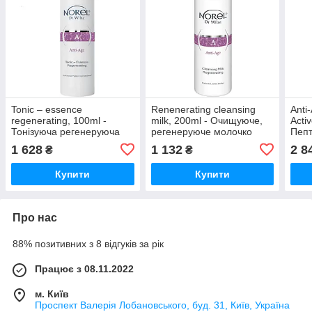
Tonic – essence
Renenerating cleansing
Anti
regenerating, 100ml -
milk, 200ml - Очищуюче,
Acti
Тонізуюча регенеруюча
регенеруюче молочко
Пепт
есенція
ліфт
1 628
1 132
2 8
₴
₴
Купити
Купити
Про нас
88% позитивних з 8 відгуків за рік
Працює з 08.11.2022
м. Київ
Проспект Валерія Лобановського, буд. 31, Київ, Україна