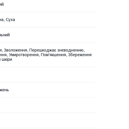
ий
а, Суха
льний
, Зволоження, Перешкоджає зневодненню,
ння, Умиротворення, Пом'якшення, Збереження
і шкіри
жень