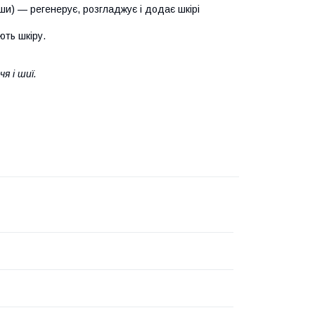
 ши) — регенерує, розгладжує і додає шкірі
ють шкіру.
я і шиї.