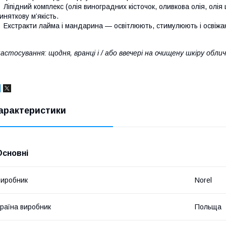
Ліпідний комплекс
(олія виноградних кісточок, оливкова олія, олія
иняткову м’якість.
Екстракти лайма і мандарина
— освітлюють, стимулюють і освіжа
астосування:
щодня, вранці і / або ввечері на очищену шкіру обличч
арактеристики
Основні
иробник
Norel
раїна виробник
Польща