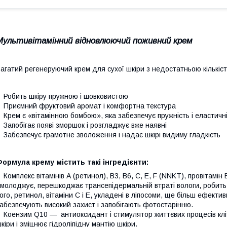
Мультивітамінний відновлюючий поживний крем
агатий регенеруючий крем для сухої шкіри з недостатньою кількістю
Робить шкіру пружною і шовковистою
Приємний фруктовий аромат і комфортна текстура
Крем є «вітамінною бомбою», яка забезпечує пружність і еластичні
Запобігає появі зморшок і розгладжує вже наявні
Забезпечує грамотне зволоження і надає шкірі видиму гладкість
ормула крему містить такі інгредієнти:
Комплекс вітамінів
А (ретинол), В3, В6, С, Е, F (NNKT), провітамін
молоджує, перешкоджає трансепідермальній втраті вологи, робить
ого, ретинол, вітаміни С і Е, укладені в ліпосоми, ще більш ефективн
абезпечують високий захист і запобігають фотостарінню.
Коензим Q10 —
антиоксидант і стимулятор життєвих процесів кліт
кіри і зміцнює гідроліпідну мантію шкіри.