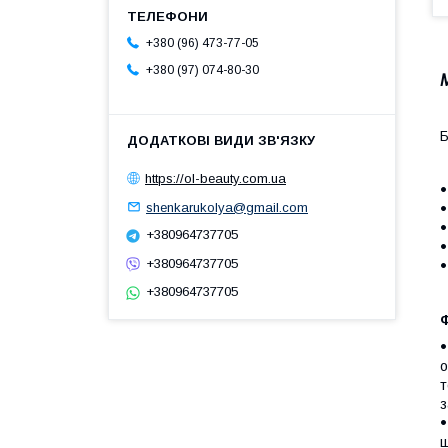
+380 (96) 473-77-05
+380 (97) 074-80-30
Б
https://ol-beauty.com.ua
shenkarukolya@gmail.com
+380964737705
+380964737705
+380964737705
Ф
о
т
з
ш