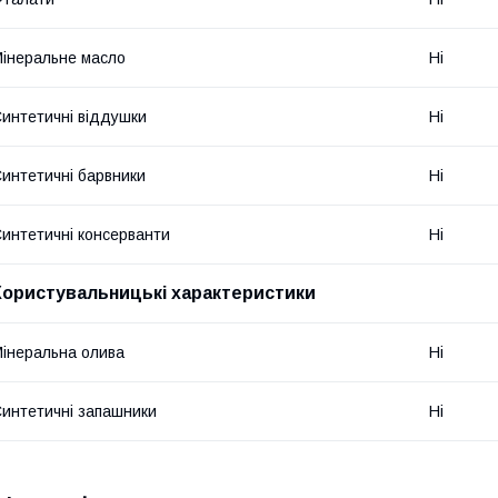
інеральне масло
Ні
интетичні віддушки
Ні
интетичні барвники
Ні
интетичні консерванти
Ні
Користувальницькі характеристики
інеральна олива
Ні
интетичні запашники
Ні