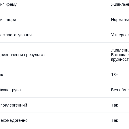
ип крему
Живильн
ип шкіри
Нормальн
ас застосування
Універса
Живлення
ризначення і результат
Відновле
пружност
ік
18+
ікова група
Без обме
іпоалергенний
Так
екомедогенно
Так