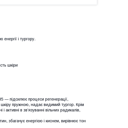
 енергії і тургору.
сть шкіри
 В5 — підсилює процеси регенерації,
 шкіру пружною, надає видимий тургор. Крім
і і активні в зв’язуванні вільних радикалів,
ин, збагачує енергією і киснем, вирівнює тон