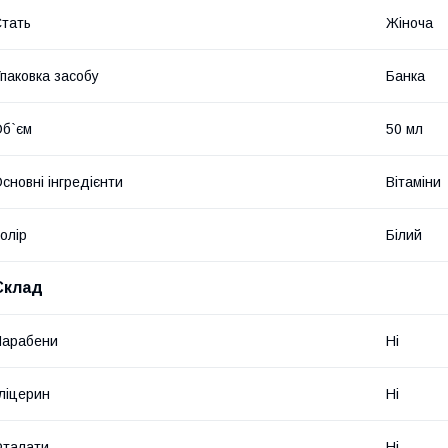
тать
Жіноча
паковка засобу
Банка
б`єм
50 мл
сновні інгредієнти
Вітаміни
олір
Білий
Склад
Парабени
Ні
ліцерин
Ні
Фталати
Ні