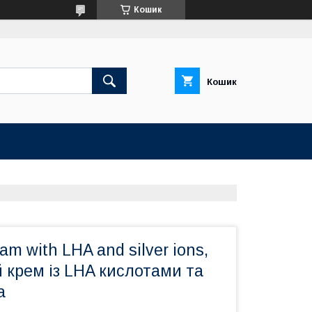
Кошик
Кошик
am with LHA and silver ions,
й крем із LHA кислотами та
а