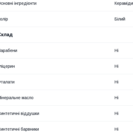
сновні інгредієнти
Кераміди
олір
Білий
Склад
Парабени
Ні
ліцерин
Ні
Фталати
Ні
інеральне масло
Ні
интетичні віддушки
Ні
интетичні барвники
Ні