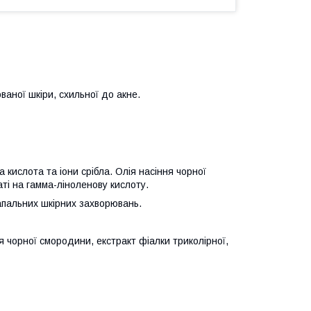
аної шкіри, схильної до акне.
 кислота та іони срібла. Олія насіння чорної
аті на гамма-ліноленову кислоту.
запальних шкірних захворювань.
я чорної смородини, екстракт фіалки триколірної,