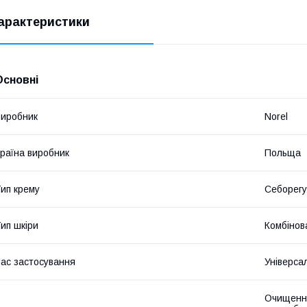
арактеристики
Основні
иробник
Norel
раїна виробник
Польща
ип крему
Себорег
ип шкіри
Комбінов
ас застосування
Універса
Очищення