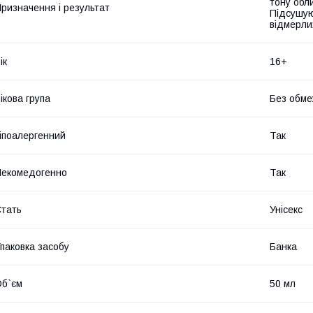
тону обли
ризначення і результат
Підсушую
відмерли
ік
16+
ікова група
Без обме
іпоалергенний
Так
екомедогенно
Так
тать
Унісекс
паковка засобу
Банка
б`єм
50 мл