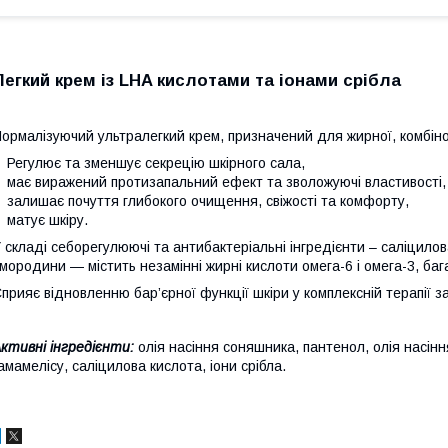
Легкий крем із LHA кислотами та іонами срібла
ормалізуючий ультралегкий крем, призначений для жирної, комбінов
Регулює та зменшує секрецію шкірного сала,
має виражений протизапальний ефект та зволожуючі властивості,
залишає почуття глибокого очищення, свіжості та комфорту,
матує шкіру.
 складі себорегулюючі та антибактеріальні інгредієнти – саліцилова
мородини — містить незамінні жирні кислоти омега-6 і омега-3, баг
прияє відновленню бар’єрної функції шкіри у комплексній терапії 
ктивні інгредієнти:
олія насіння соняшника, пантенол, олія насінн
амамелісу, саліцилова кислота, іони срібла.