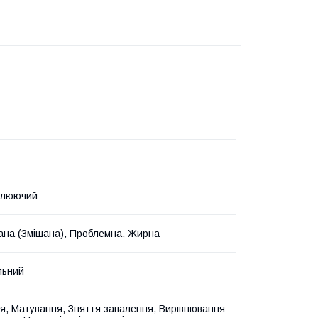
улюючий
ана (Змішана), Проблемна, Жирна
льний
, Матування, Зняття запалення, Вирівнювання