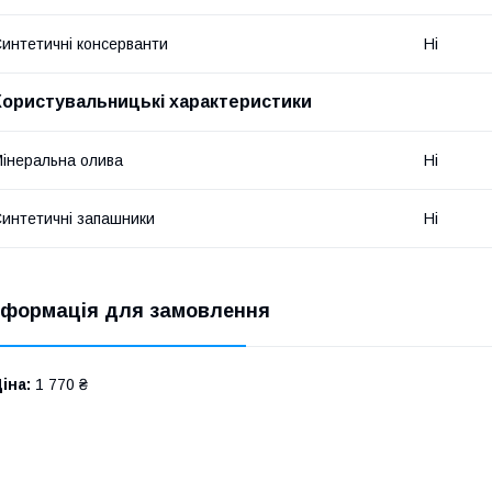
интетичні консерванти
Ні
Користувальницькі характеристики
інеральна олива
Ні
интетичні запашники
Ні
нформація для замовлення
іна:
1 770 ₴