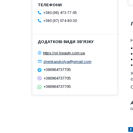
+380 (96) 473-77-05
+380 (97) 074-80-30
Н
https://ol-beauty.com.ua
shenkarukolya@gmail.com
+380964737705
У
+380964737705
с
+380964737705
С
А
г