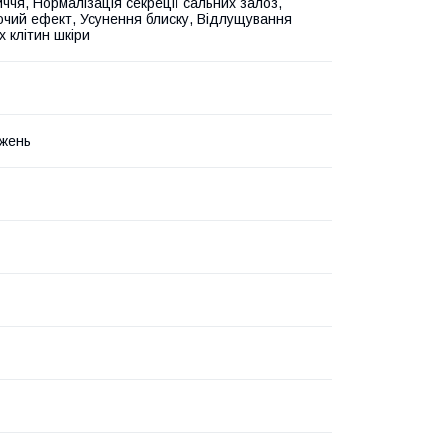
ччя, Нормалізація секреції сальних залоз,
чий ефект, Усунення блиску, Відлущування
х клітин шкіри
жень