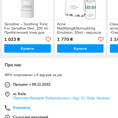
Sensitive – Soothing Tonic
Acne
Clea
For Sensitive Skin, 200 ml -
Mattifying&Normalizing
acne
Пребіотичний тонік для
Emulsion, 50ml - емульсія
-Очи
чутливої ​​шкіри, схильної
для жирної шкіри та шкіри
жирн
1 023
1 770
1 1
₴
₴
до подразнень і алергії
з акне
вугр
Купити
Купити
Про нас
88% позитивних з 8 відгуків за рік
Працює з 08.11.2022
м. Київ
Проспект Валерія Лобановського, буд. 31, Київ, Україна
Контакти
Сьогодні вихідний