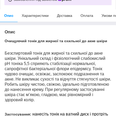
Опис
Характеристики
Доставка
Оплата
Умови п
Опис
Очищуючий тонік для жирної та схильної до акне шкіри
Безспиртовий тонік для жирної та схильної до акне
шкіри. Унікальний склад і фізіологічний слабокислий
рН тоніка 5,5 сприяють стабілізації нормальної,
сапрофітної бактеріальної флори епідермісу. Тонік
чудово очищає, освіжає, заспокоює подразнення та
акне. Не викликає сухості та відчуття стягнутості шкіри.
Робить шкіру чистою, свіжою, ідеально підготовленою
до нанесення крему. При регулярному застосуванні
шкіра стає м’якою, гладкою, має рівномірний і
здоровий колір.
нанесіть тонік на ватний диск і протріть
Застосування: