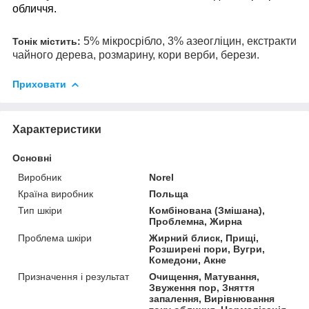
обличчя.
5% мікросрібло, 3% азеогліцин, екстракти
Тонік містить:
чайного дерева, розмарину, кори верби, берези.
Приховати
Характеристики
Основні
Виробник
Norel
Країна виробник
Польща
Тип шкіри
Комбінована (Змішана),
Проблемна, Жирна
Проблема шкіри
Жирний блиск, Прищі,
Розширені пори, Вугри,
Комедони, Акне
Призначення і результат
Очищення, Матування,
Звуження пор, Зняття
запалення, Вирівнювання