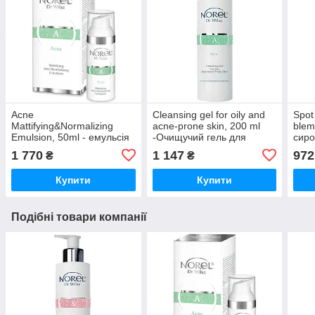
Acne
Cleansing gel for oily and
Spot
Mattifying&Normalizing
acne-prone skin, 200 ml
blem
Emulsion, 50ml - емульсія
-Очищучий гель для
сиро
для жирної шкіри та шкіри
жирної та схильної до
1 770
1 147
972
₴
₴
з акне
вугрів шкіри
Купити
Купити
Подібні товари компанії