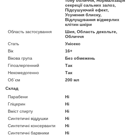
тону обличчя, Нормалізація
секреції сальних залоз,
Підсушуючий ефект,
Усунення блиску,
Відлущування відмерлих
клітин шкіри
Область застосування
Шия, Область декольте,
Обличчя
Стать
Унісекс
Вік
16+
Вікова група
Без обмежень
Гіпоалергенний
Так
Некомедогенно
Так
Об`єм
200 мл
Склад
Парабени
Ні
Гліцерин
Ні
Вміст спирту
Ні
Синтетичні віддушки
Ні
Синтетичні консерванти
Ні
Синтетичні барвники
Ні