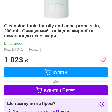
Cleansing tonic for oily and acne-prone skin,
200 ml - Очищуючий тонік для жирної та
схильної до акне шкіри
В наявності
Код: DT341
Роздріб
1 023
₴
Купити
або
Купити з
Що таке купити з Пром?
Замовлення під захистом