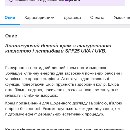
Опис
Характеристики
Доставка
Оплата
Умови п
Опис
Зволожуючий денний крем з гіалуроновою
кислотою і пептидами SPF25 UVA / UVB.
Гіалуроново-пептидний денний крем проти зморшок.
Збільшує клітинну енергію для засвоєння поживних речовин і
уповільнює процес старіння. Активізує відновлювальні
функції, повертаючи шкірі пружність і здоровий колір. Шкіра
стає більш гладкою, насиченою, зволоженою, зменшується
кількість і глибина зморшок.
Крем призначений для щоденного догляду за зрілою, в’ялою
шкірою без енергії. Рекомендується також для лікування, яке
підтримує ефект дермальних естетичних процедур.
Крем з гіалуроновою кислотою – коли використовувати: