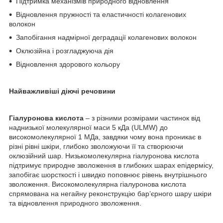
Підтримка механізмів природного відновлення
Відновлення пружності та еластичності колагенових
волокон
Запобігання надмірної деградації колагенових волокон
Оклюзійна і розгладжуюча дія
Відновлення здорового кольору
Найважливіші діючі речовини
Гіалуронова кислота
– з різними розмірами частинок від
наднизької молекулярної маси 5 кДа (ULMW) до
високомолекулярної 1 МДа, завдяки чому вона проникає в
різні рівні шкіри, глибоко зволожуючи її та створюючи
оклюзійний шар. Низькомолекулярна гіалуронова кислота
підтримує природне зволоження в глибоких шарах епідермісу,
запобігає шорсткості і швидко поповнює рівень внутрішнього
зволоження. Високомолекулярна гіалуронова кислота
спрямована на негайну реконструкцію бар’єрного шару шкіри
та відновлення природного зволоження.