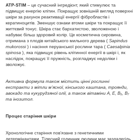
ATP-STIM
– це сучасний інгредієнт, який стимулює та
підвищує енергію клітин. Покращує зовнішній вигляд поверхні
шкіри за рахунок реактивації енергії фібробластів і
кератиноцитів. Зменшує ознаки втоми шкіри та покращує її
життєвий тонус. Шкіра стає бархатистою, зволоженою і
набуває більш здоровий колір. Це косметична сировина,
отримана з плодів китайського мильного дерева (
Sapindus
mukorossi
) і насіння перуанської рослини тара (
Caesalpinia
spinosa
), яка підвищує рівень клітинної енергії в шкірі і, як
наслідок, покращує її пружність, розгладжує недоліки і
зволожує.
Активна формула також містить цінні
рослинні
екстракти з
мітли м’ясної, кінського каштана, троянди,
авокадо та кукурудзяної олії, а також вітаміни A, E, B₅, B₇
та інозитол.
Процес старіння шкіри
Хронологічне старіння
пов’язане з генетичними
детермінантами. Тілесний годинник людини має заздалегідь