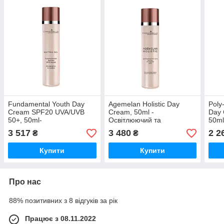
Fundamental Youth Day
Agemelan Holistic Day
Poly
Cream SPF20 UVA/UVB
Cream, 50ml -
Day 
50+, 50ml-
Освітлюючий та
50ml
Фундаментальний
омолоджуючий денний
UVA/
3 517
3 480
2 2
₴
₴
омолоджуючий денний
крем
секр
крем
Купити
Купити
Про нас
88% позитивних з 8 відгуків за рік
Працює з 08.11.2022