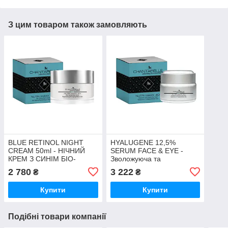
З цим товаром також замовляють
BLUE RETINOL NIGHT
HYALUGENE 12,5%
CREAM 50ml - НІЧНИЙ
SERUM FACE & EYE -
КРЕМ З СИНІМ БІО-
Зволожуюча та
РЕТИНОЛОМ
омолоджуюча сироватка
2 780
3 222
₴
₴
HYALUGENE
Купити
Купити
Подібні товари компанії