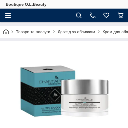
Boutique O.L.Beauty
Товари та послуги
Догляд за обличчям
Крем для об