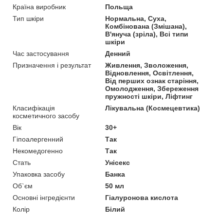
Країна виробник
Польща
Тип шкіри
Нормальна, Суха,
Комбінована (Змішана),
В'януча (зріла), Всі типи
шкіри
Час застосування
Денний
Призначення і результат
Живлення, Зволоження,
Відновлення, Освітлення,
Від перших ознак старіння,
Омолодження, Збереження
пружності шкіри, Ліфтинг
Класифікація
Лікувальна (Космецевтика)
косметичного засобу
Вік
30+
Гіпоалергенний
Так
Некомедогенно
Так
Стать
Унісекс
Упаковка засобу
Банка
Об`єм
50 мл
Основні інгредієнти
Гіалуронова кислота
Колір
Білий