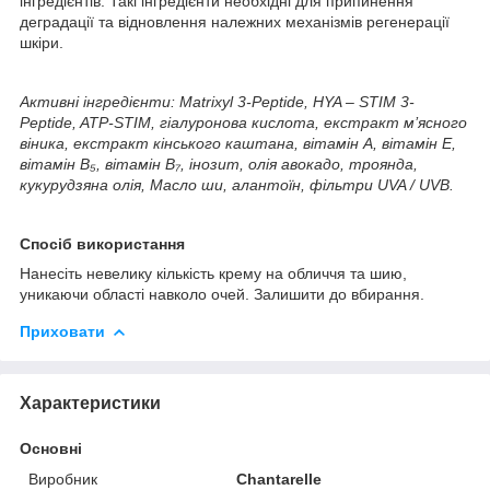
інгредієнтів. Такі інгредієнти необхідні для припинення
деградації та відновлення належних механізмів регенерації
шкіри.
Активні інгредієнти:
Matrixyl 3-Peptide, HYA – STIM 3-
Peptide, ATP-STIM, гіалуронова кислота, екстракт м’ясного
віника, екстракт кінського каштана, вітамін A, вітамін E,
вітамін B₅, вітамін B₇, інозит, олія авокадо, троянда,
кукурудзяна олія, Масло ши, алантоїн, фільтри UVA / UVB.
Спосіб використання
Нанесіть невелику кількість крему на обличчя та шию,
уникаючи області навколо очей. Залишити до вбирання.
Приховати
Характеристики
Основні
Виробник
Chantarelle