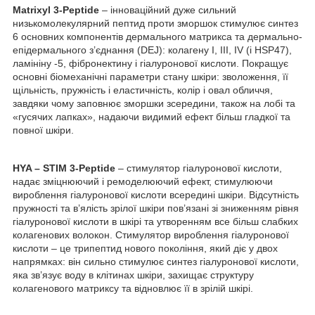
Matrixyl 3-Peptide
– інноваційний дуже сильний
низькомолекулярний пептид проти зморшок стимулює синтез
6 основних компонентів дермального матрикса та дермально-
епідермального з’єднання (DEJ): колагену I, III, IV (і HSP47),
ламініну -5, фібронектину і гіалуронової кислоти. Покращує
основні біомеханічні параметри стану шкіри: зволоження, її
щільність, пружність і еластичність, колір і овал обличчя,
завдяки чому заповнює зморшки зсередини, також на лобі та
«гусячих лапках», надаючи видимий ефект більш гладкої та
повної шкіри.
HYA – STIM 3-Peptide
–
стимулятор гіалуронової кислоти,
надає зміцнюючий і ремоделюючий ефект, стимулюючи
вироблення гіалуронової кислоти всередині шкіри. Відсутність
пружності та в’ялість зрілої шкіри пов’язані зі зниженням рівня
гіалуронової кислоти в шкірі та утворенням все більш слабких
колагенових волокон. Стимулятор вироблення гіалуронової
кислоти – це трипептид нового покоління, який діє у двох
напрямках: він сильно стимулює синтез гіалуронової кислоти,
яка зв’язує воду в клітинах шкіри, захищає структуру
колагенового матриксу та відновлює її в зрілій шкірі.