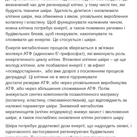
визначений час для регенерації клітин, у тому числі тих, які
будують тканини шкіри. Здатність ділитися і оновлювати
клітини шкіри, яка обмежена з віком, уповільнює вироблення
колагену і еластину. Щоб функціонувати належним чином,
кожна клітина потребує енергії, а також поживних речовин і
будівельних блоків, щоб генерувати, накопичувати та
споживати цю енергію. Це стосується і шкіри.
Енергія метаболічних процесів зберігається в зв’язках
молекул
АТФ
(аденозин-5′-трифосфат), які виконують роль
енергетичного циклу клітин. Втомлені клітини шкіри – це ще
молоді клітини, але позбавлені енергії т. зв
ефект
«псевдостаріння»,
або вже дозрілі з посиленням процесів
деградації. Ці клітини не в змозі підтримувати
достатні
резерви АТФ,
або через уповільнення виробництва
АТФ, або через збільшення споживання АТФ. Потім
знижується синтез компонентів позаклітинного матриксу
(колагену, еластину, глікозаміногліканів), що відповідають за
належні параметри шкіри. Знижений метаболізм
кератиноцитів (клітин епідермісу) знижує захист і зволоження
шкіри, а також послаблює оновлення клітин рогового шару.
Шкіра потребує додаткової дози енергії, що надходить ззовні, і
одночасного застосування регенеруючих будівельних