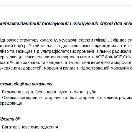
Антиоксидантний тонізуючий і очищуючий спрей для всіх
ідновлює структуру колагену, усуваючи ефекти глікації. Зміцнює ела
кірний бар’єр. У той же час він доповнює рівень природних антиокс
яйво та захищає від ультрафіолетових променів, вільних радикалі
ередовища. Насичена активна формула містить AGE Anti-AGE Collage
uard™, що захищає та зміцнює, а також цінні інгредієнти морськог
учерявих водоростей, морський колаген, гідролізований морський 
екомендації та показання
Втомлена шкіра, без енергії, суха, тьмяна, груба
Ознаки прискореного старіння та фотостаріння від вільних радик
середовища
фекти дії
Багаторівневе омолодження