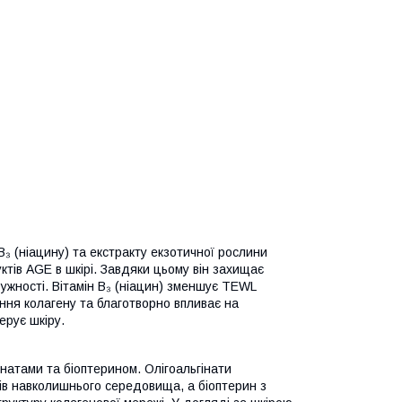
B₃ (ніацину) та екстракту екзотичної рослини
тів AGE в шкірі. Завдяки цьому він захищає
ружності. Вітамін B₃ (ніацин) зменшує TEWL
ння колагену та благотворно впливає на
ерує шкіру.
натами та біоптерином. Олігоальгінати
ів навколишнього середовища, а біоптерин з