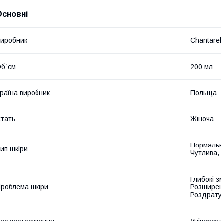
Основні
иробник
Chantarel
б`єм
200 мл
раїна виробник
Польща
тать
Жіноча
Нормальна
ип шкіри
Чутлива, 
Глибокі з
роблема шкіри
Розширен
Роздратув