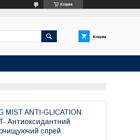
Кошик
Кошик
G MIST ANTI-GLICATION
T- Антиоксидантний
і очищуючий спрей