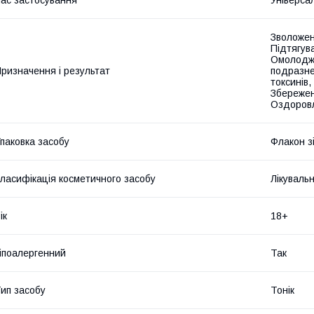
ас застосування
Універса
Зволожен
Підтягува
Омолодже
ризначення і результат
подразне
токсинів
Збережен
Оздоровл
паковка засобу
Флакон з
ласифікація косметичного засобу
Лікуваль
ік
18+
іпоалергенний
Так
ип засобу
Тонік