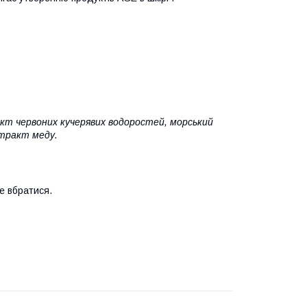
ракт червоних кучерявих водоростей, морський
стракт меду.
те вбратися.