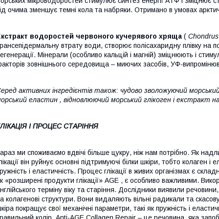
орських мікроводоростей стимулює синтез енергії АТФ і зміцнює ст
ід очима зменшує темні кола та набряки. Отримано в умовах арктич
Екстракт водоростей червоного кучерявого хряща
(
Chondrus
рансепідермальну втрату води, створює полісахаридну плівку на по
егенерації. Мінерали (особливо кальцій і магній) зміцнюють і стим
акторів зовнішнього середовища – миючих засобів, УФ-випромінюв
еред активних інгредієнтів також: чудово зволожуючий
морський
орський еластин
, відновлюючий
морський глікоген
і екстракт н
ГЛІКАЦІЯ І ПРОЦЕС СТАРІННЯ
араз ми споживаємо вдвічі більше цукру, ніж нам потрібно. Як над
лікації
він руйнує основні підтримуючі білки шкіри, тобто колаген і 
ружність і еластичність. Процес глікації в живих організмах є склад
як
«розширені продукти глікації» AGE , є особливо важливими.
Викор
нглійського терміну віку та старіння. Дослідники виявили речовини, 
а колагенові структури. Вони видаляють вільні радикали та скасову
кіра покращує свої механічні параметри, такі як пружність і еластичні
равильний колір.
Anti-AGE Collagen Repair
– це речовина, яка запоб