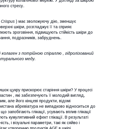
руктуру колагенової мережі. У догляді за шкірою
ного стресу.
 Crispus
) має зволожуючу дію, зменшує
верхні шкіри, розгладжує її та сприяє
улюють зроговіння, підвищують стійкість шкіри до
ання, подразників, забруднень.
 колаген з потрійною спіраллю
,
гідролізований
атурального
меду.
лишок цукру прискорює старіння шкіри?
У процесі
еластин
, які забезпечують її молодий вигляд,
ним, але його кінцеві продукти, відомі
истана абревіатура не випадково відноситься до
що запобігають глікації, усувають вплив глікації
ють кумулятивний ефект глікації. В результаті
сть, і візуальні параметри, такі як сяйво і
ігає утворенню продуктів AGE в шкірі .