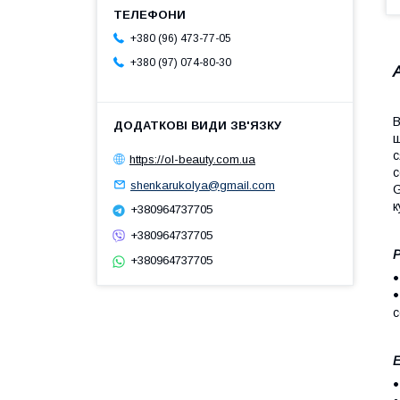
+380 (96) 473-77-05
+380 (97) 074-80-30
В
ш
с
https://ol-beauty.com.ua
с
shenkarukolya@gmail.com
G
к
+380964737705
+380964737705
Р
+380964737705
Е