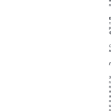
м
п
т
р
ф
С
м
З
г
п
а
н
ш
п