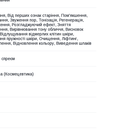
льний
ня, Від перших ознак старіння, Пом'якшення,
ння, Звуження пор, Тонізація, Регенерація,
ння, Розгладжуючий ефект, Зняття
ння, Вирівнювання тону обличчя, Висновок
, Відлущування відмерлих клітин шкіри,
ня пружності шкіри, Очищення, Ліфтинг,
ення, Відновлення кольору, Виведення шлаків
і спреєм
на (Космецевтика)