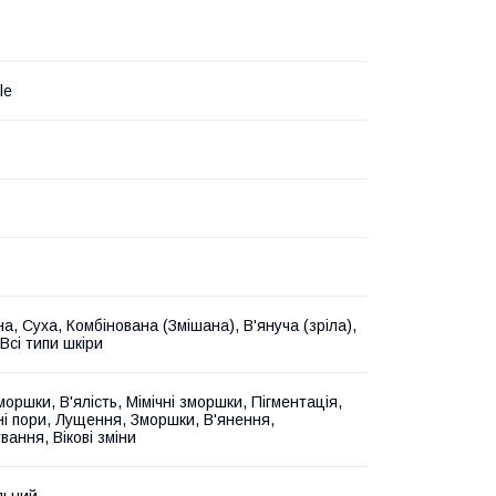
le
, Суха, Комбінована (Змішана), В'януча (зріла),
Всі типи шкіри
моршки, В'ялість, Мімічні зморшки, Пігментація,
і пори, Лущення, Зморшки, В'янення,
ання, Вікові зміни