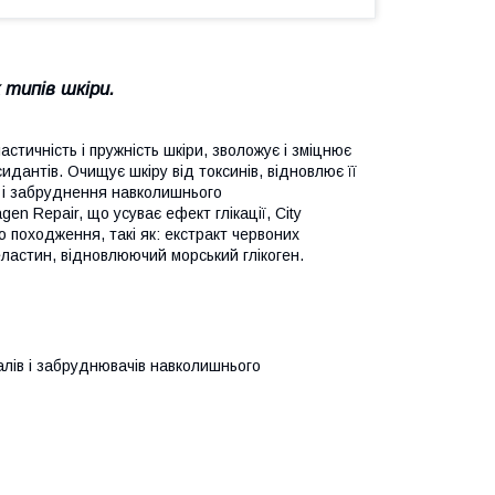
 типів шкіри.
стичність і пружність шкіри, зволожує і зміцнює
идантів. Очищує шкіру від токсинів, відновлює її
в і забруднення навколишнього
n Repair, що усуває ефект глікації, City
о походження, такі як: екстракт червоних
еластин, відновлюючий морський глікоген.
алів і забруднювачів навколишнього