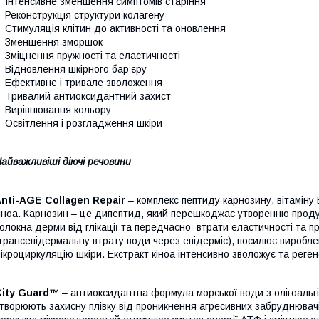
Інтенсивне зменшення симптомів старіння
Реконструкція структури колагену
Стимуляція клітин до активності та оновлення
Зменшення зморшок
Зміцнення пружності та еластичності
Відновлення шкірного бар’єру
Ефективне і тривале зволоження
Тривалий антиоксидантний захист
Вирівнювання кольору
Освітлення і розгладження шкіри
айважливіші діючі речовини
nti-AGE Collagen Repair
– комплекс пептиду карнозину, вітаміну 
іноа. Карнозин – це дипептид, який перешкоджає утворенню продук
олокна дерми від глікації та передчасної втрати еластичності та п
трансепідермальну втрату води через епідерміс), посилює виробле
ікроциркуляцію шкіри. Екстракт кіноа інтенсивно зволожує та реген
City Guard™
– антиоксидантна формула морської води з олігоальгі
творюють захисну плівку від проникнення агресивних забруднювач