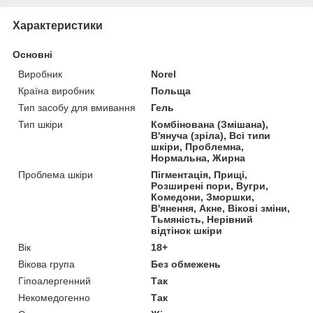
Характеристики
Основні
Виробник
Norel
Країна виробник
Польща
Тип засобу для вмивання
Гель
Тип шкіри
Комбінована (Змішана),
В'януча (зріла), Всі типи
шкіри, Проблемна,
Нормальна, Жирна
Проблема шкіри
Пігментація, Прищі,
Розширені пори, Вугри,
Комедони, Зморшки,
В'янення, Акне, Вікові зміни,
Тьмяність, Нерівний
відтінок шкіри
Вік
18+
Вікова група
Без обмежень
Гіпоалергенний
Так
Некомедогенно
Так