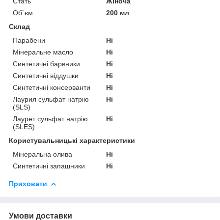
Стать
Жіноча
Об`єм
200 мл
Склад
Парабени
Ні
Мінеральне масло
Ні
Синтетичні барвники
Ні
Синтетичні віддушки
Ні
Синтетичні консерванти
Ні
Лаурил сульфат натрію
Ні
(SLS)
Лаурет сульфат натрію
Ні
(SLES)
Користувальницькі характеристики
Мінеральна олива
Ні
Синтетичні запашники
Ні
Приховати
Умови доставки