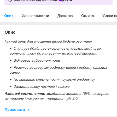
Опис
Характеристики
Доставка
Оплата
Умови п
Опис
Ніжний гель для очищення шкіри будь-якого типу.
Очищує і дбайливо ексфолює епідермальний шар,
готуючи шкіру до нанесення мигдалевої кислоти
Відкриває забруднені пори
Регулює здорову мікрофлору шкіри і роботу сальних
залоз
Не викликає стягнутості і сухості епідермісу
Залишає шкіру чистою і свіжою
Активні компоненти:
мигдалева кислота (6%), екстракт
астрагалу і лакричник, пантенол. pH 3,0.
Приховати