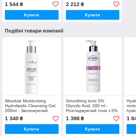
кислотою
Освітлюючий і
1 544
2 212
₴
₴
ліфтингуючий крем з
мигдалевою кислотою
Купити
Купити
Подібні товари компанії
Absolute Moisturising
Smoothing tonic 5%
Hyal
Hydrolipidic Cleansing Gel,
Glycolic Acid, 200 ml -
mois
200ml - Зволожуючий
Розгладжуючий тонік з 5%
hyal
гідроліпідний очищуючий
гліколевою кислотою
Інте
1 340
1 398
1 8
₴
₴
гель
геле
Купити
Купити