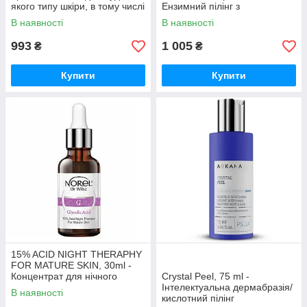
якого типу шкіри, в тому числі
Ензимний пілінг з
чутливої ​​і куперозної
абразивними частинками
В наявності
В наявності
993
1 005
₴
₴
Купити
Купити
15% ACID NIGHT THERAPHY
FOR MATURE SKIN, 30ml -
Концентрат для нічного
Crystal Peel, 75 ml -
відновлення шкіри
Інтелектуальна дермабразія/
В наявності
кислотний пілінг