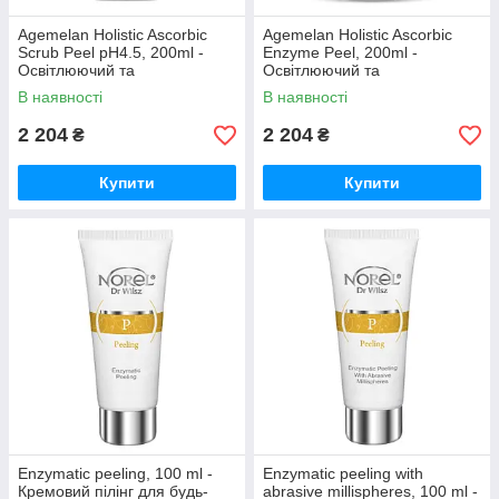
Agemelan Holistic Ascorbic
Agemelan Holistic Ascorbic
Scrub Peel pH4.5, 200ml -
Enzyme Peel, 200ml -
Освітлюючий та
Освітлюючий та
омолоджуючий
омолоджуючий ензімний
В наявності
В наявності
гранульований пілінг
пілінг
2 204
2 204
₴
₴
Купити
Купити
Enzymatic peeling, 100 ml -
Enzymatic peeling with
Кремовий пілінг для будь-
abrasive millispheres, 100 ml -