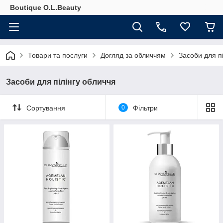
Boutique O.L.Beauty
Товари та послуги
Догляд за обличчям
Засоби для пі
Засоби для пілінгу обличчя
Сортування
0
Фільтри