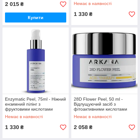
2 015
Немає в наявності
₴
1 330
₴
Купити
Enzymatic Peel, 75ml - Ніжний
28D Flower Peel, 50 ml -
ензимний пілінг з
Відлущуючий засіб з
фруктовими кислотами
фітоактивними кислотами
Немає в наявності
Немає в наявності
1 330
2 058
₴
₴